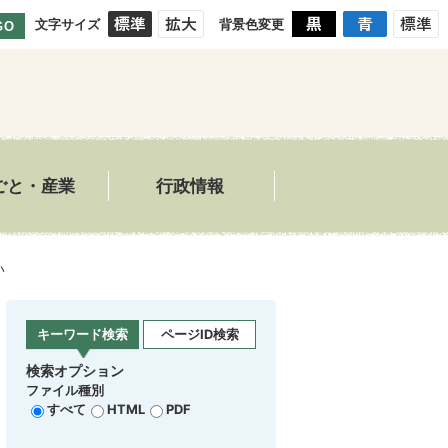
文字サイズ
背景色変更
GO
ごと・産業
行政情報
い
キーワード検索
ページID検索
検索オプション
ファイル種別
すべて
HTML
PDF