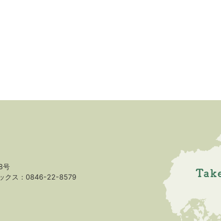
8号
クス：0846-22-8579