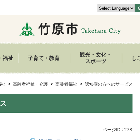
観光・文化・
・福祉
子育て・教育
し
スポーツ
福祉
高齢者福祉・介護
高齢者福祉
認知症の方へのサービス
ス
ページID :
278