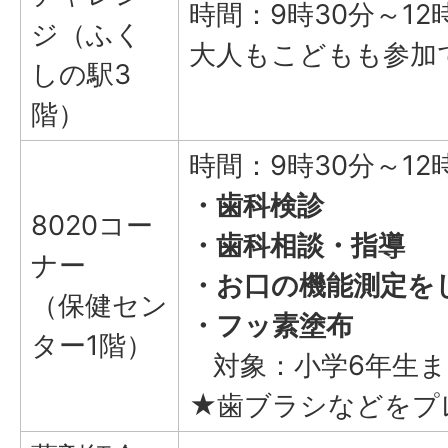
時間：9時30分～12時
ジ（ふく
大人もこどもも参加
しの駅3
階）
時間：9時30分～12
・歯科検診
8020コー
・歯科相談・指導
ナー
・お口の機能測定を
（保健セン
・フッ素塗布
ター1階）
対象：小学6年生ま
★歯ブラシなどをプ