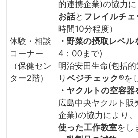
的連携企業)の協力
お話
と
フレイルチェ
時間10分程度）
体験・相談
・野菜の摂取レベル
コーナー
4：00まで)
（保健セン
明治安田生命(包括的
ター2階）
り
ベジチェック®
を
・ヤクルトの空容器
広島中央ヤクルト販
企業)の協力により、
使った工作教室
をし