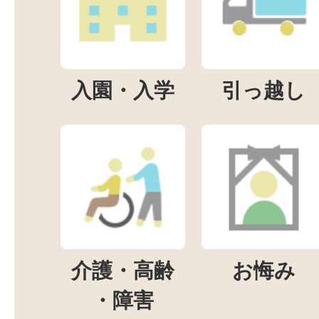
入園・入学
引っ越し
介護・高齢
お悔み
・障害