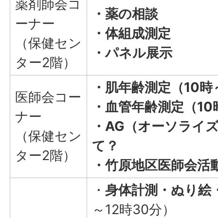
薬剤師会コ
・薬の相談
ーナー
・体組成測定
（保健セン
・パネル展示
ター2階）
・肌年齢測定（10時
医師会コー
・血管年齢測定（10
ナー
・AG（オーソライ
（保健セン
て？
ター2階）
・竹原地区医師会活
・
身体計測・ぬり絵
～12時30分）