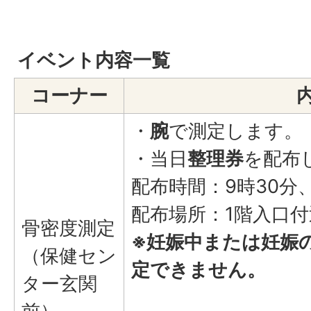
イベント内容一覧
コーナー
・
腕
で測定します。
・当日
整理券
を配布
配布時間：9時30分、
配布場所：1階入口付
骨密度測定
※妊娠中または妊娠
（保健セン
定できません。
ター玄関