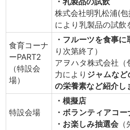
・乳製品の試飲
株式会社明乳松浦(包
により乳製品の試飲
・フルーツを食事に
食育コーナ
り次第終了）
ーPART2
アヲハタ株式会社（
（特設会
力により
ジャムなど
場）
の栄養素など紹介し
・模擬店
特設会場
・ボランティアコー
・お楽しみ抽選会
（