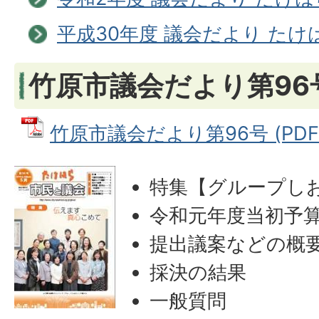
平成30年度 議会だより たけ
竹原市議会だより第96
竹原市議会だより第96号 (PDFフ
特集【グループし
令和元年度当初予
提出議案などの概
採決の結果
一般質問