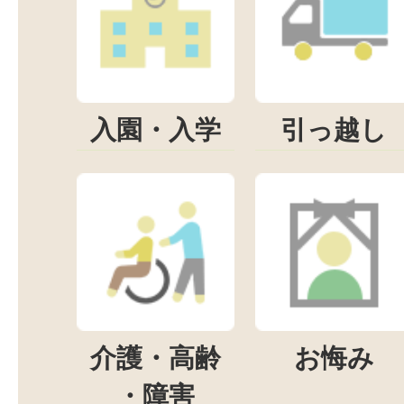
入園・入学
引っ越し
介護・高齢
お悔み
・障害