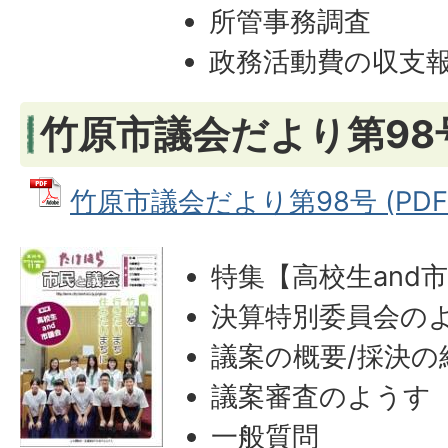
所管事務調査
政務活動費の収支
竹原市議会だより第98号
竹原市議会だより第98号 (PDFフ
特集【高校生and
決算特別委員会の
議案の概要/採決の
議案審査のようす
一般質問