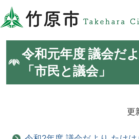
令和元年度 議会だよ
「市民と議会」
更
令和2年度 議会だより たけは