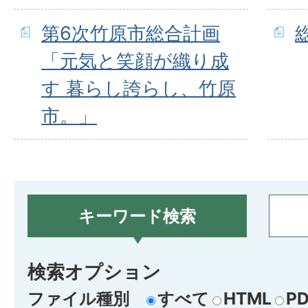
第6次竹原市総合計画
「元気と笑顔が織り成
す 暮らし誇らし、竹原
市。」
キーワード検索
検索オプション
ファイル種別
すべて
HTML
PD