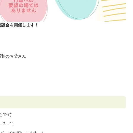
座談会を開催します！
昭和のお父さん
ら12時
1－2－1）
ダーでお願いします。）