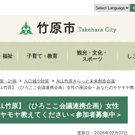
観光・文化・
・福祉
子育て・教育
し
スポーツ
策・計画
人口減少対策
ALL竹原きらっと未来創造会議
LL竹原】（ひろここ会議連携企画）女性の座談会～あなたのモヤモヤ
LL竹原】（ひろここ会議連携企画）女性
ヤモヤ教えてください＜参加者募集中＞
更新日：2026年07月07日