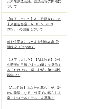
と未来創造会議」座談会等の開催に
ついて
【終了しました】ALL竹原きらっと
未来創造会議 - NEXT VISION
2026 - の開催について
ALL竹原きらっと未来創造会議_取
組状況（Report）
【終了しました】【ALL竹原】女性
や若者の目線でまちの魅力を発信す
る「たけはら、楽しむ部」第一期生
募集中！
【ALL竹原】あなたの暮らしが、誰
かの希望になる「竹原での暮らしを
楽しむロールモデル」を募集！