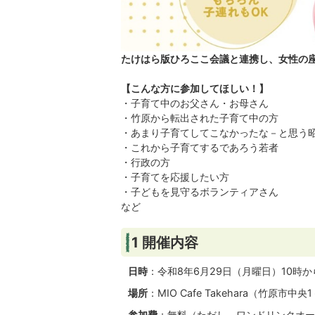
たけはら版ひろここ会議と連携し、女性の
【こんな方に参加してほしい！】
・子育て中のお父さん・お母さん
・竹原から転出された子育て中の方
・あまり子育てしてこなかったな－と思う
・これから子育てするであろう若者
・行政の方
・子育てを応援したい方
・子どもを見守るボランティアさん
など
1 開催内容
日時
：令和8年6月29日（月曜日）10時か
場所
：MIO Cafe Takehara（竹原市中央
参加費
：無料（ただし、ワンドリンクオー