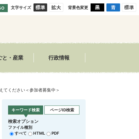
文字サイズ
背景色変更
GO
ごと・産業
行政情報
教えてください＜参加者募集中＞
キーワード検索
ページID検索
検索オプション
ファイル種別
すべて
HTML
PDF