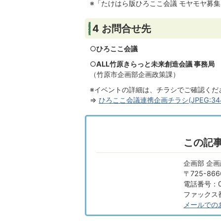
※「たけはら版ひろここ会議 モヤモヤ募
4 お問合せ先
○
ひろここ会議
○
ALL竹原きらっと未来創造会議 事務局
（竹原市企画部企画政策課）
※イベントの詳細は、チラシでご確認くだ
⇒
ひろここ会議連携企画チラシ(JPEG:344.
この記
企画部 企
〒725-8
電話番号：08
ファックス番号
メールでの