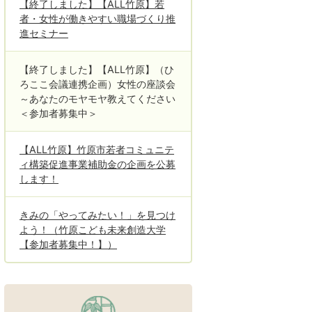
【終了しました】【ALL竹原】若
者・女性が働きやすい職場づくり推
進セミナー
【終了しました】【ALL竹原】（ひ
ろここ会議連携企画）女性の座談会
～あなたのモヤモヤ教えてください
＜参加者募集中＞
【ALL竹原】竹原市若者コミュニテ
ィ構築促進事業補助金の企画を公募
します！
きみの「やってみたい！」を見つけ
よう！（竹原こども未来創造大学
【参加者募集中！】）