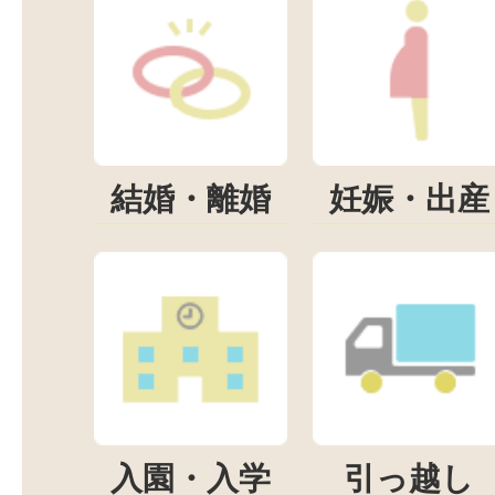
結婚・離婚
妊娠・出産
入園・入学
引っ越し