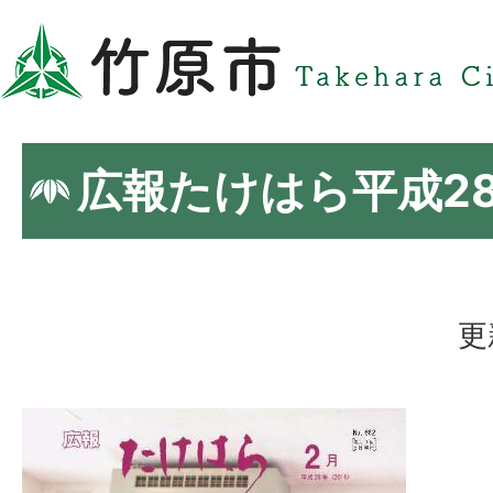
広報たけはら平成2
更