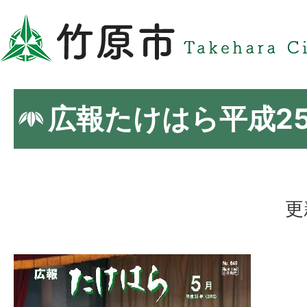
広報たけはら平成2
更