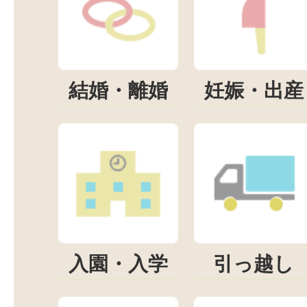
結婚・離婚
妊娠・出産
入園・入学
引っ越し