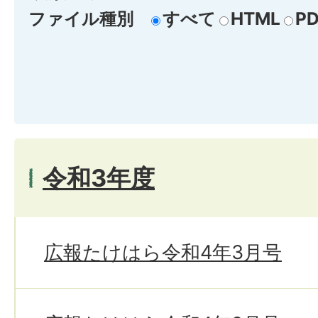
ファイル種別
すべて
HTML
PD
令和3年度
広報たけはら令和4年3月号