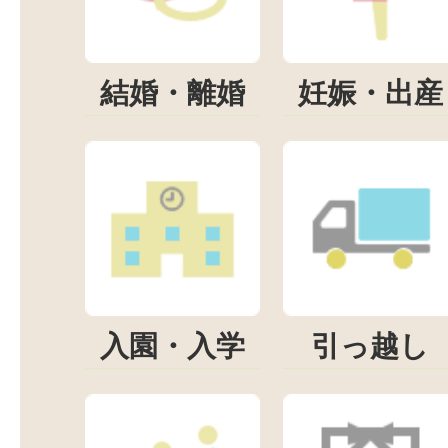
結婚・離婚
妊娠・出産
入園・入学
引っ越し