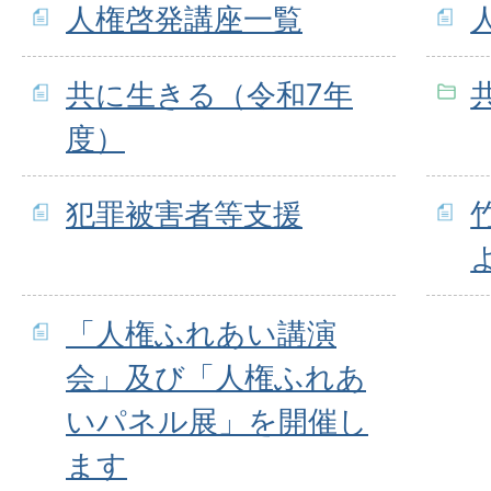
人権啓発講座一覧
共に生きる（令和7年
度）
犯罪被害者等支援
「人権ふれあい講演
会」及び「人権ふれあ
いパネル展」を開催し
ます