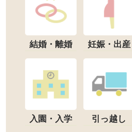
結婚・離婚
妊娠・出産
入園・入学
引っ越し