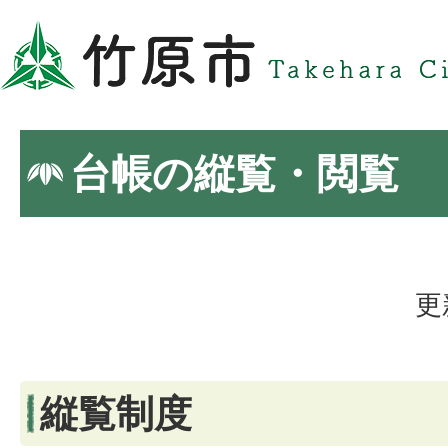
台帳の縦覧・閲覧
更
縦覧制度