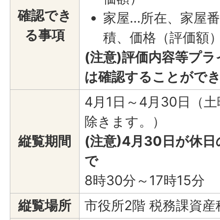
確認でき
家屋…所在、家屋
る事項
積、価格（評価額
(注意)評価内容等プ
は確認することがで
4月1日～4月30日（
除きます。）
縦覧期間
(注意)4月30日が休
で
8時30分～17時15分
縦覧場所
市役所2階 税務課資産