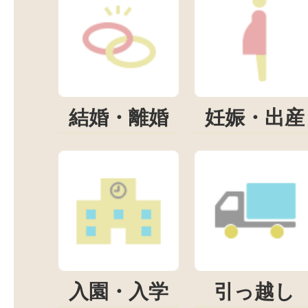
結婚・離婚
妊娠・出産
入園・入学
引っ越し