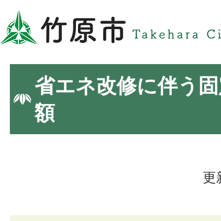
省エネ改修に伴う固
額
更