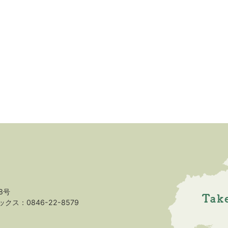
8号
クス：0846-22-8579