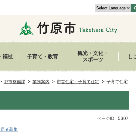
観光・文化・
・福祉
子育て・教育
し
スポーツ
都市整備課
業務案内
市営住宅・子育て住宅
子育て住宅
ページID :
5307
入居者募集