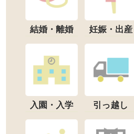
結婚・離婚
妊娠・出産
入園・入学
引っ越し