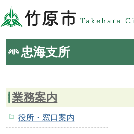
忠海支所
業務案内
役所・窓口案内