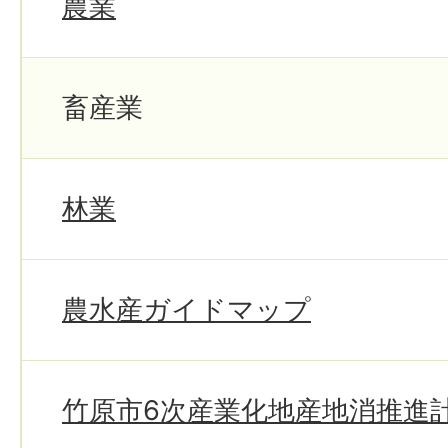
農業
畜産業
林業
農水産ガイドマップ
竹原市6次産業化地産地消推進