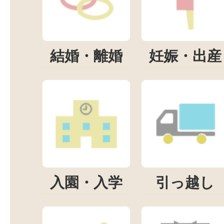
結婚・離婚
妊娠・出産
入園・入学
引っ越し