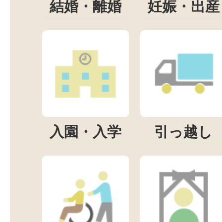
結婚・離婚
妊娠・出産
入園・入学
引っ越し