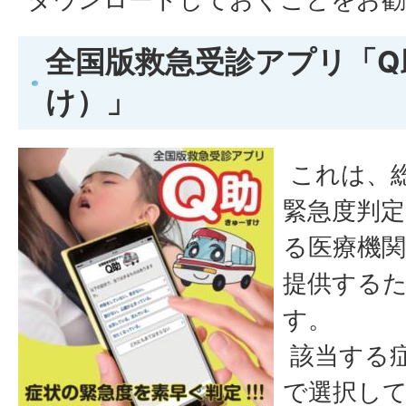
全国版救急受診アプリ「Q
け）」
これは、
緊急度判
る医療機
提供する
す。
該当する
で選択し