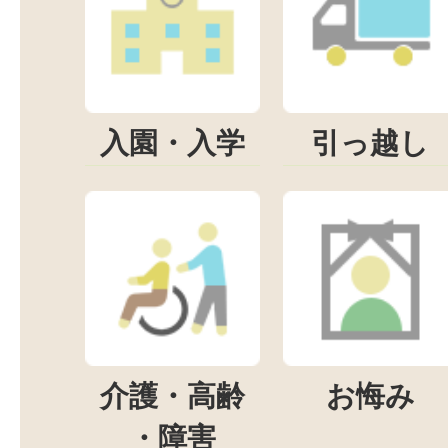
入園・入学
引っ越し
介護・高齢
お悔み
・障害