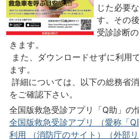
じた必要
す。その
受診診断
きます。
また、ダウンロードせずに利用
ます。
詳細については、以下の総務省消
をご確認下さい。
全国版救急受診アプリ「Q助」の
全国版救急受診アプリ （愛称「Q助
利用 （消防庁のサイト）（外部