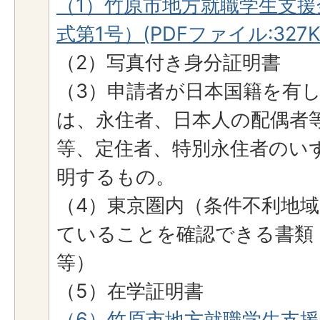
（1）竹原市地方就職学生支
式第1号）(PDFファイル:327K
（2）写真付き身分証明書
（3）申請者が日本国籍を有
は、永住者、日本人の配偶者
等、定住者、特別永住者のい
明するもの。
（4）東京圏内（条件不利地
ていることを確認できる書類
等）
（5）在学証明書
（6）竹原市地方就職学生支