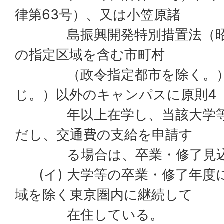
律第63号）、又は小笠原諸
島振興開発特別措置法（昭和4
の指定区域を含む市町村
（政令指定都市を除く。）
じ。）以外のキャンパスに原則4
年以上在学し、当該大学等
だし、交通費の支給を申請す
る場合は、卒業・修了見込
(イ) 大学等の卒業・修了年度
域を除く東京圏内に継続して
在住している。