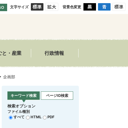
文字サイズ
背景色変更
GO
ごと・産業
行政情報
企画部
キーワード検索
ページID検索
検索オプション
ファイル種別
すべて
HTML
PDF