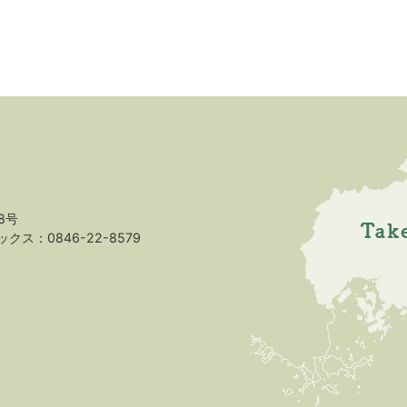
8号
クス：0846-22-8579