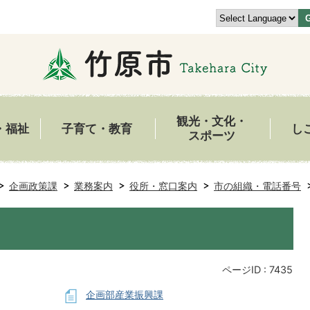
観光・文化・
・福祉
子育て・教育
し
スポーツ
企画政策課
業務案内
役所・窓口案内
市の組織・電話番号
ページID :
7435
企画部産業振興課