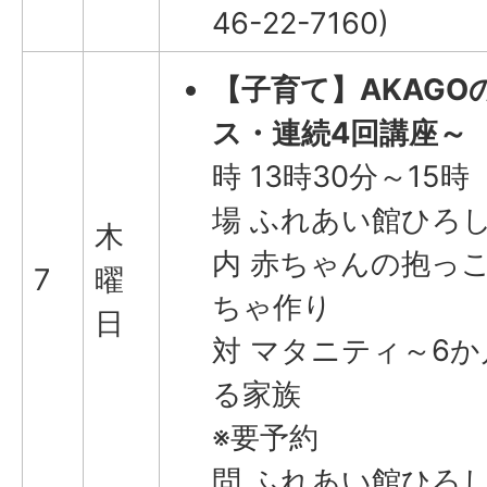
46-22-7160)
【子育て】AKAG
ス・連続4回講座～
時 13時30分～15時
場 ふれあい館ひろし
木
内 赤ちゃんの抱っ
7
曜
ちゃ作り
日
対 マタニティ～6
る家族
※要予約
問 ふれあい館ひろしま(