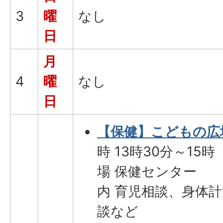
3
曜
なし
日
月
4
曜
なし
日
【保健】こどもの広
時 13時30分～15時
場 保健センター
内 育児相談、身体
談など