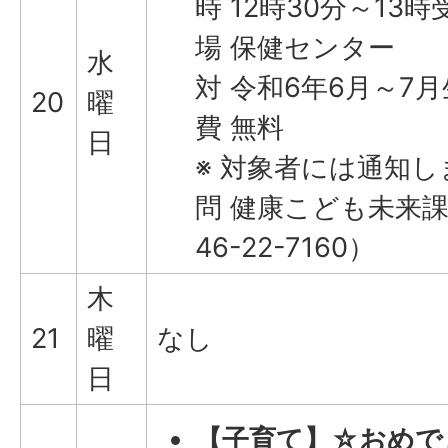
時 12時30分～13時
場 保健センター
水
対 令和6年6月～7
20
曜
費 無料
日
※ 対象者には通知し
問 健康こども未来課
46-22-7160）
木
21
曜
なし
日
【子育て】☆おめで