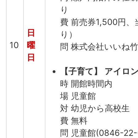
り
費 前売券1,500円、
日
り）
10
曜
問 株式会社いいね竹原(
日
【子育て】
アイロン
時 開館時間内
場 児童館
対 幼児から高校生
費 無料
問 児童館(0846-22-