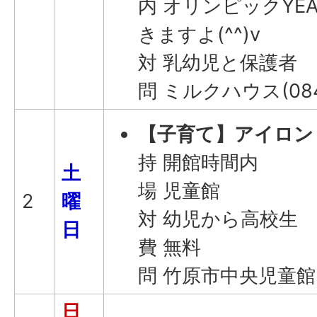
内 オリンピックYE
きますよ(^^)v
対 乳幼児と保護者
問 ミルクハウス(0846
【子育て】アイロン
持 開館時間内
土
場 児童館
2
曜
対 幼児から高校生
日
費 無料
問 竹原市中央児童館(0
日