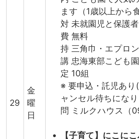
ます（1歳以上から
対 未就園児と保護者
費 無料
持 三角巾・エプロ
講 忠海東部こども園
定 10組
※ 要申込・託児あり
金
ャンセル待ちになり
29
曜
問 ミルクハウス（090
日
【子育て】にこにこ