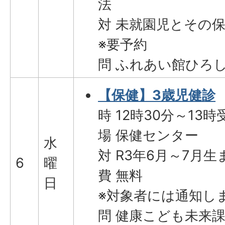
法
対 未就園児とその
※要予約
問 ふれあい館ひろしま(
【保健】3歳児健診
時 12時30分～13時
場 保健センター
水
対 R3年6月～7月生
6
曜
費 無料
日
※対象者には通知し
問 健康こども未来課