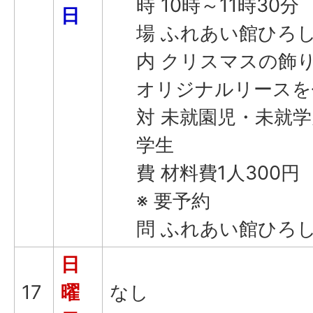
時 10時～11時30分
日
場 ふれあい館ひろし
内 クリスマスの飾
オリジナルリースを
対 未就園児・未就
学生
費 材料費1人300円
※ 要予約
問 ふれあい館ひろしま(
日
17
曜
なし