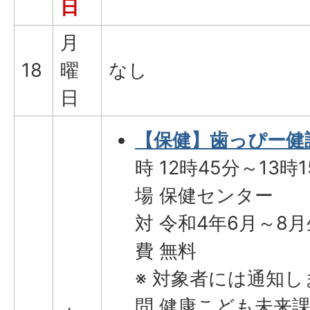
日
月
18
曜
なし
日
【保健】歯っぴー健
時 12時45分～13時
場 保健センター
対 令和4年6月～8
費 無料
※ 対象者には通知し
問 健康こども未来課