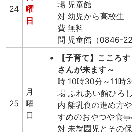
場 児童館
24
曜
対 幼児から高校生
日
費 無料
問 児童館（0846-22
【子育て】こころす
さんが来ます～
時 10時30分～11時
月
場 ふれあい館ひろし
25
曜
内 離乳食の進め方
日
すめのおやつや食事
対 未就園児とその