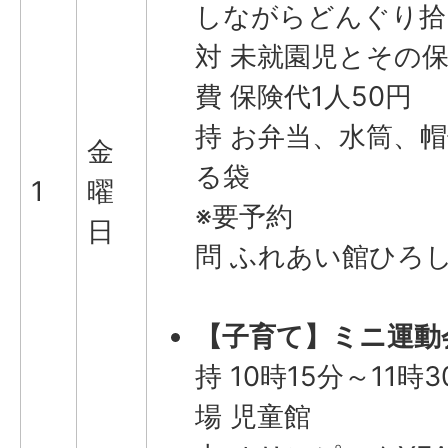
しながらどんぐり拾
対 未就園児とその
費 保険代1人50円
持 お弁当、水筒、
金
る袋
1
曜
※要予約
日
問 ふれあい館ひろしま(
【子育て】ミニ運動
持 10時15分～11時3
場 児童館