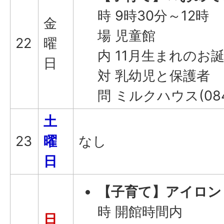
時 9時30分～12時
金
場 児童館
22
曜
内 11月生まれのお
日
対 乳幼児と保護者
問 ミルクハウス(0846
土
23
曜
なし
日
【子育て】アイロン
時 開館時間内
日