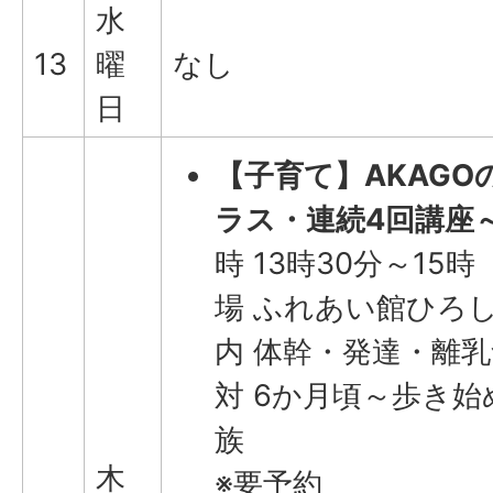
水
13
曜
なし
日
【子育て】AKAG
ラス・連続4回講座
時 13時30分～15時
場 ふれあい館ひろし
内 体幹・発達・離
対 6か月頃～歩き
族
木
※要予約