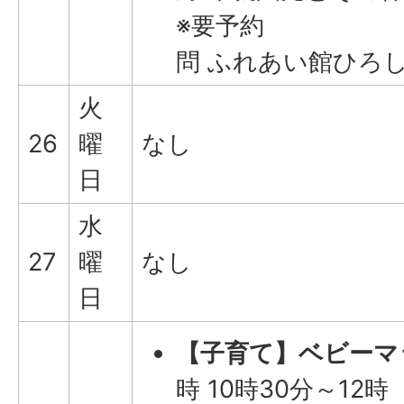
※要予約
問 ふれあい館ひろしま(
火
26
曜
なし
日
水
27
曜
なし
日
【子育て】ベビーマ
時 10時30分～12時