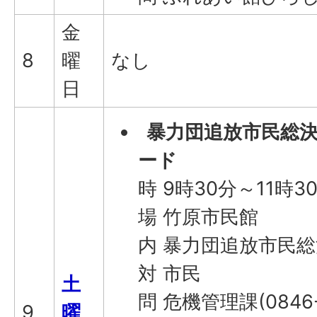
金
8
曜
なし
日
暴力団追放市民総決
ード
時 9時30分～11時3
場 竹原市民館
内 暴力団追放市民
対 市民
土
問 危機管理課(0846-
9
曜