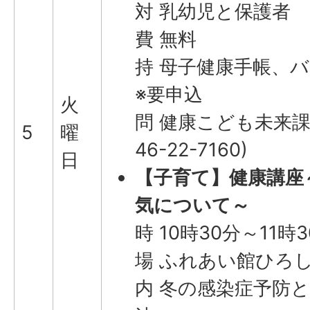
対 乳幼児と保護者
費 無料
持 母子健康手帳、
※要申込
火
問 健康こども未来課
5
曜
46-22-7160)
日
【子育て】健康講座
気について～
時 10時30分～11時
場 ふれあい館ひろし
内 冬の感染症予防