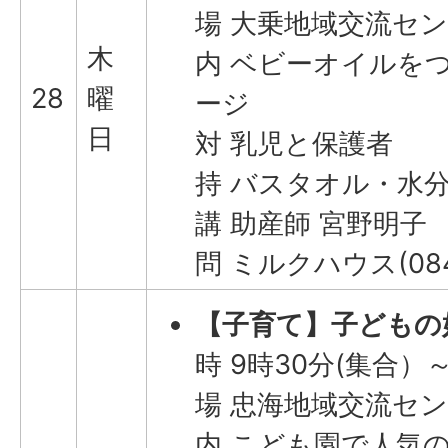
場 大乗地域交流セ
木
​​​内 ベビーオイ
28
曜
ージ
日
対 乳児と保護者
持 バスタオル・水
講 助産師 宮野明子
問 ミルクハウス(0846
【子育て】子どもの
時 9時30分(集合）
場 忠海地域交流セ
内 こども園で人気