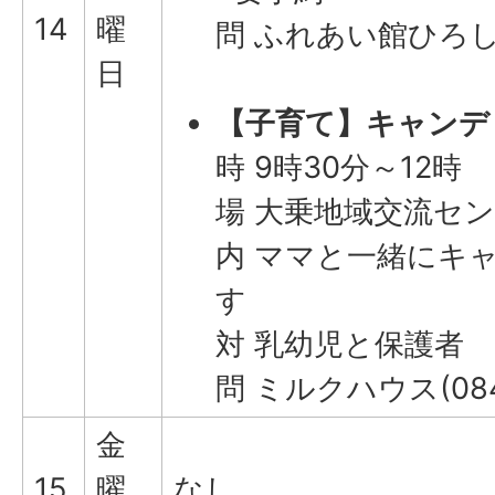
14
曜
問 ふれあい館ひろしま(
日
【子育て】キャンデ
時 9時30分～12時
場 大乗地域交流セ
内 ママと一緒にキ
す
対 乳幼児と保護者
問 ミルクハウス(0846
金
15
曜
なし