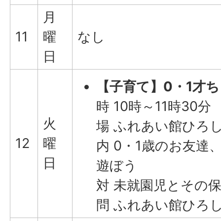
月
11
曜
なし
日
【子育て】0・1才
時 10時～11時30分
火
場 ふれあい館ひろ
12
曜
内 0・1歳のお友達
日
遊ぼう
対 未就園児とその
問 ふれあい館ひろしま(