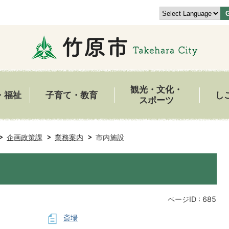
観光・文化・
・福祉
子育て・教育
し
スポーツ
企画政策課
業務案内
市内施設
ページID :
685
斎場