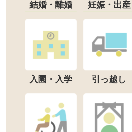
結婚・離婚
妊娠・出産
入園・入学
引っ越し