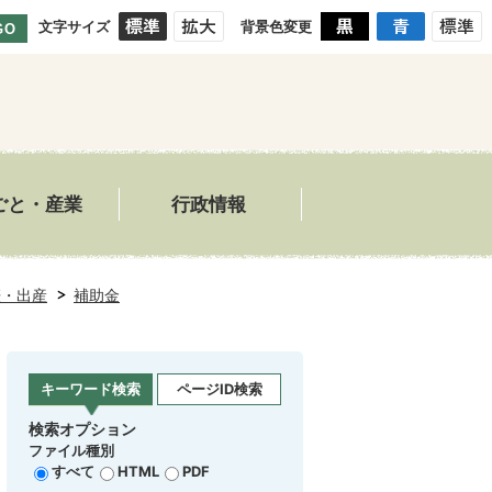
文字サイズ
背景色変更
GO
ごと・産業
行政情報
娠・出産
補助金
キーワード検索
ページID検索
検索オプション
ファイル種別
すべて
HTML
PDF