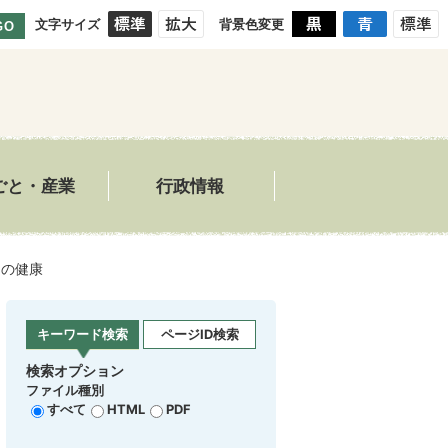
文字サイズ
背景色変更
GO
ごと・産業
行政情報
もの健康
キーワード検索
ページID検索
検索オプション
ファイル種別
すべて
HTML
PDF