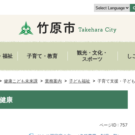
観光・文化・
・福祉
子育て・教育
し
スポーツ
健康こども未来課
業務案内
子ども福祉
子育て支援・子ど
健康
ページID :
757