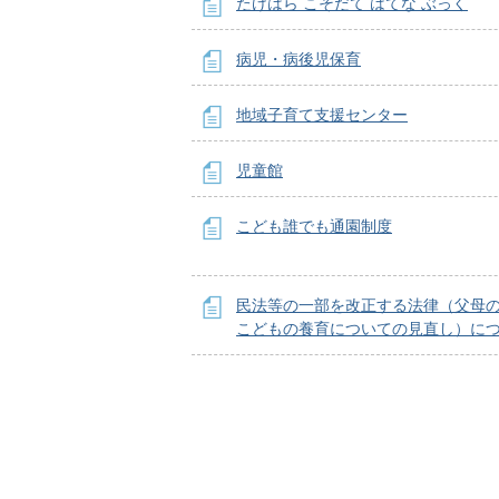
たけはら こそだて はてな ぶっく
病児・病後児保育
地域子育て支援センター
児童館
こども誰でも通園制度
民法等の一部を改正する法律（父母
こどもの養育についての見直し）に