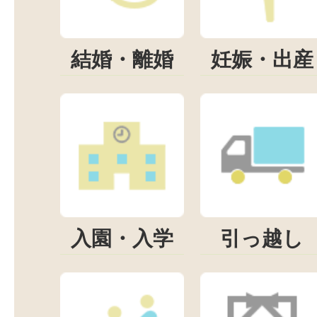
結婚・離婚
妊娠・出産
入園・入学
引っ越し