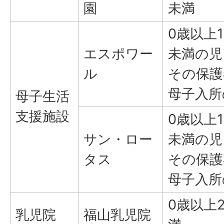
園
未満
0歳以上1
エスポワー
未満の児
ル
その保護
母子入所
母子生活
支援施設
0歳以上1
サン・ロー
未満の児
タス
その保護
母子入所
0歳以上
乳児院
福山乳児院