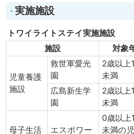
実施施設
トワイライトステイ実施施設
施設
対象
救世軍愛光
2歳以上
園
未満
児童養護
施設
広島新生学
2歳以上
園
未満
0歳以上
母子生活
エスポワー
未満の