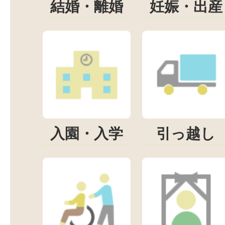
結婚・離婚
妊娠・出産
入園・入学
引っ越し