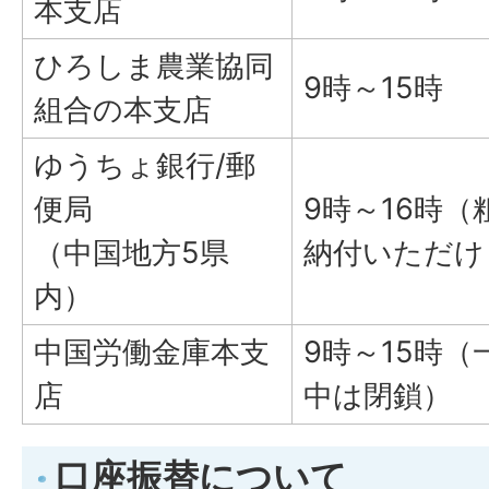
本支店
ひろしま農業協同
9時～15時
組合の本支店
ゆうちょ銀行/郵
便局
9時～16時
（中国地方5県
納付いただけ
内）
中国労働金庫本支
9時～15時
店
中は閉鎖）
口座振替について