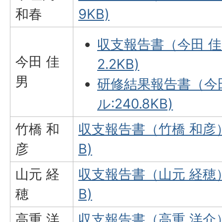
和春
9KB)
収支報告書（今田 佳
今田 佳
2.2KB)
男
研修結果報告書（今田
ル:240.8KB)
竹橋 和
収支報告書（竹橋 和彦）(
彦
B)
山元 経
収支報告書（山元 経穂）(
穂
B)
高重 洋
収支報告書（高重 洋介）(