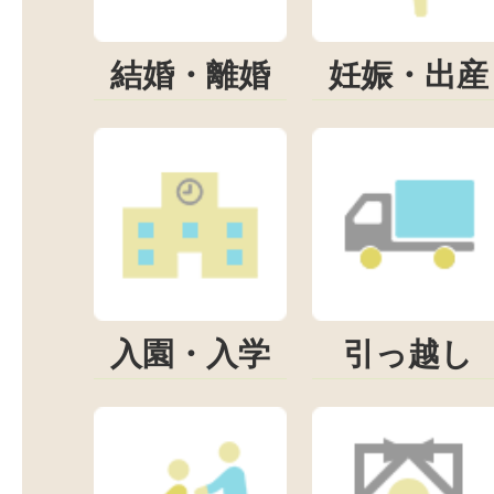
結婚・離婚
妊娠・出産
入園・入学
引っ越し