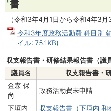
書
（令和3年4月1日から令和4年3月
令和3年度政務活動費 科目別 執
イル: 75.1KB)
収支報告書・研修結果報告書（議
議員名
収支報告書・
金森 保
政務活動費未申請
尚
下垣内
収支報告書（下垣内 和春）