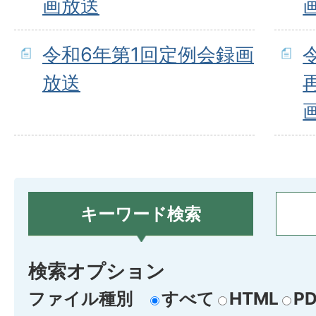
画放送
令和6年第1回定例会録画
放送
キーワード検索
検索オプション
ファイル種別
すべて
HTML
PD