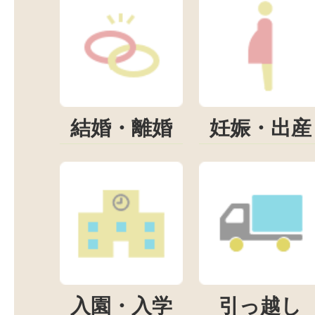
結婚・離婚
妊娠・出産
入園・入学
引っ越し