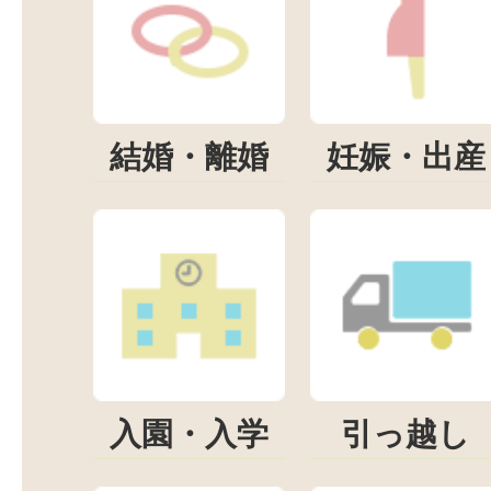
結婚・離婚
妊娠・出産
入園・入学
引っ越し