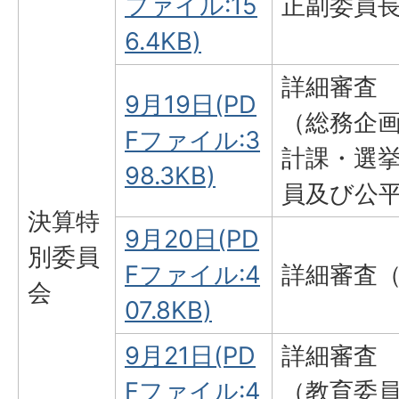
ファイル:15
正副委員
6.4KB)
詳細審査
9月19日(PD
（総務企
Fファイル:3
計課・選
98.3KB)
員及び公
決算特
9月20日(PD
別委員
Fファイル:4
詳細審査
会
07.8KB)
9月21日(PD
詳細審査
Fファイル:4
（教育委