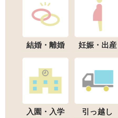
結婚・離婚
妊娠・出産
入園・入学
引っ越し