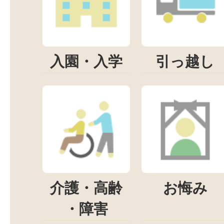
入園・入学
引っ越し
介護・高齢
お悔み
・障害