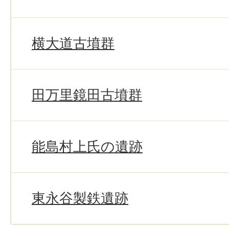
横大道古墳群
田万里鏡田古墳群
能島村上氏の遺跡
東永谷製鉄遺跡