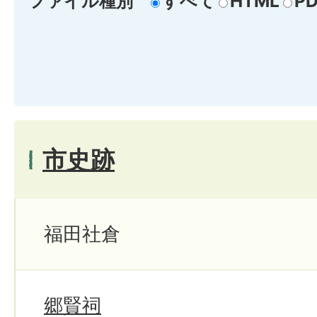
ファイル種別
すべて
HTML
PD
市史跡
福田社倉
郷賢祠