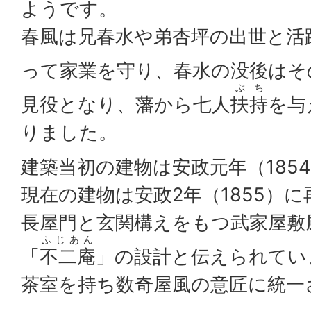
ようです。
春風は兄春水や弟杏坪の出世と活
って家業を守り、春水の没後はそ
ぶち
見役となり、藩から七人
扶持
を与
りました。
建築当初の建物は安政元年（185
現在の建物は安政2年（1855）
長屋門と玄関構えをもつ武家屋敷
ふじあん
「
不二庵
」の設計と伝えられてい
茶室を持ち数奇屋風の意匠に統一