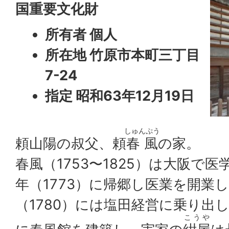
国重要文化財
所有者 個人
所在地 竹原市本町三丁目
7-24
指定 昭和63年12月19日
しゅんぷう
頼山陽の叔父、頼
春風
の家。
春風（1753〜1825）は大阪で
年（1773）に帰郷し医業を開業
（1780）には塩田経営に乗り出し
こうや