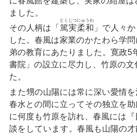
に春風館を建築し、実家の
紺屋
は
ました。
とくじつ
にゅうわ
その人柄は「
篤実
柔和
」で人々か
した。春風は家業のかたわら学問
弟の教育にあたりました。寛政5年
書院」の設立に尽力し、竹原の文
た。
また甥の山陽には常に深い愛情を
春水との間に立ってその独立を助
に何度も竹原を訪れ、春風には『
談をしています。春風も山陽の才