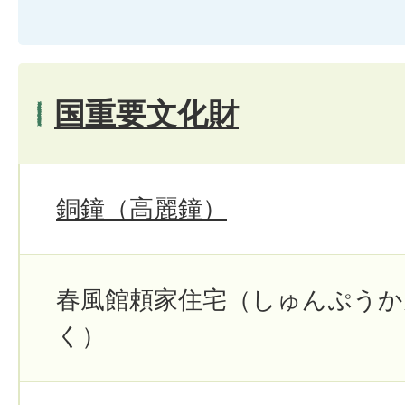
国重要文化財
銅鐘（高麗鐘）
春風館頼家住宅（しゅんぷう
く）