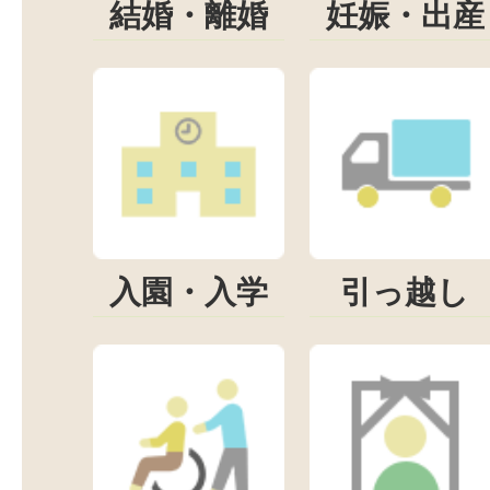
結婚・離婚
妊娠・出産
入園・入学
引っ越し