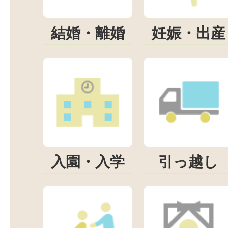
結婚・離婚
妊娠・出産
入園・入学
引っ越し