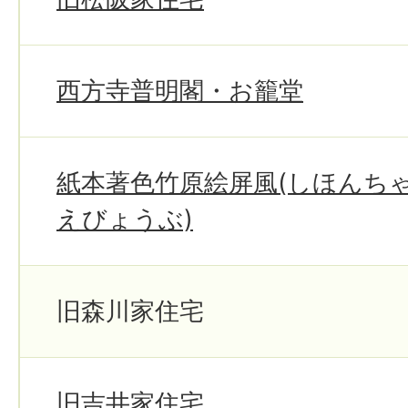
西方寺普明閣・お籠堂
紙本著色竹原絵屏風(しほんち
えびょうぶ)
旧森川家住宅
旧吉井家住宅