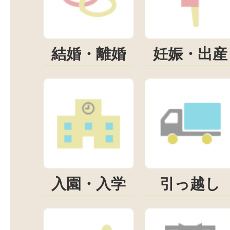
結婚・離婚
妊娠・出産
入園・入学
引っ越し