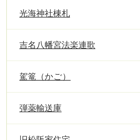
光海神社棟札
吉名八幡宮法楽連歌
駕篭（かご）
弾薬輸送庫
旧松阪家住宅