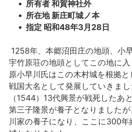
所有者 和賀神社外
所在地 新庄町城ノ本
指定 昭和48年3月28日
1258年、本郷沼田庄の地頭、小
宇竹原荘の地頭としてこの地に入
原小早川氏はこの木村城を根拠とし
戦国大名として発展していきまし
（1544）13代興景が戦死した
第三子隆景が養子となりましたが
川家の養子になり、ここに300