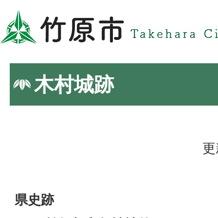
木村城跡
更
県史跡