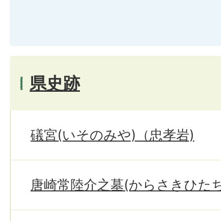
県史跡
礒宮(いそのみや)（忠孝岩)
唐崎常陸介之墓(からさきひた