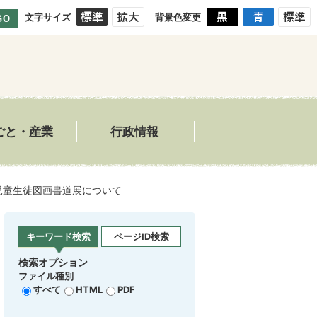
文字サイズ
背景色変更
GO
ごと・産業
行政情報
児童生徒図画書道展について
キーワード検索
ページID検索
検索オプション
ファイル種別
すべて
HTML
PDF