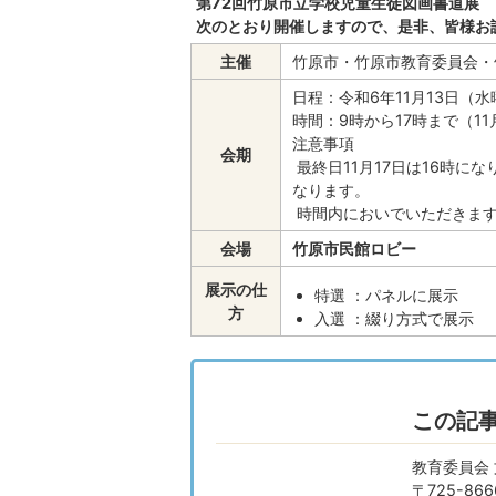
第72回竹原市立学校児童生徒図画書道展
次のとおり開催しますので、是非、皆様お
主催
竹原市・竹原市教育委員会・
日程：令和6年11月13日（
時間：9時から17時まで（11
注意事項
会期
最終日11月17日は16時
なります。
時間内においでいただきます
会場
竹原市民館ロビー
展示の仕
特選 ：パネルに展示
方
入選 ：綴り方式で展示
この記
教育委員会
〒725-8