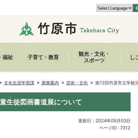
観光・文化・
・福祉
子育て・教育
し
スポーツ
文化生涯学習課
業務案内
芸術・文化
第72回竹原市立学校
児童生徒図画書道展について
更新日：2024年09月03日
ページID :
7312