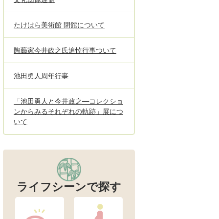
たけはら美術館 閉館について
陶藝家今井政之氏追悼行事ついて
池田勇人周年行事
「池田勇人と今井政之―コレクショ
ンからみるそれぞれの軌跡」展につ
いて
ライフシーンで探す