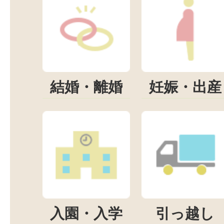
結婚・離婚
妊娠・出産
入園・入学
引っ越し