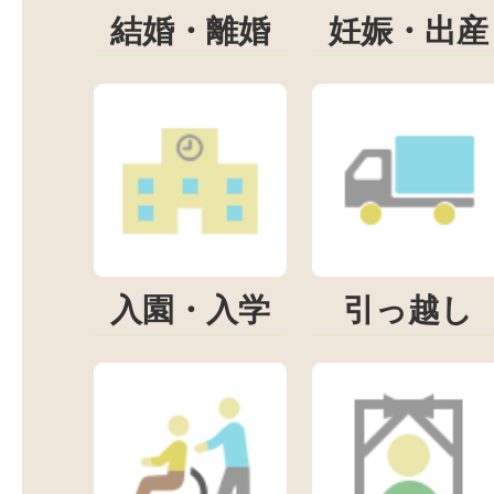
結婚・離婚
妊娠・出産
入園・入学
引っ越し