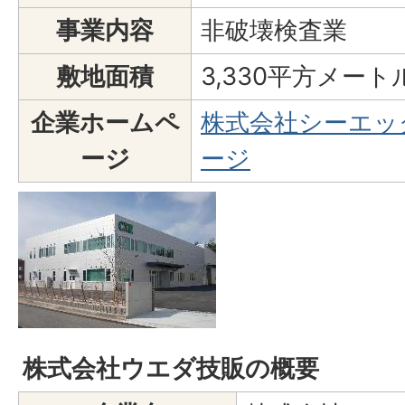
事業内容
非破壊検査業
敷地面積
3,330平方メート
企業ホームペ
株式会社シーエッ
ージ
ージ
株式会社ウエダ技販の概要