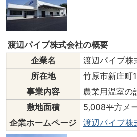
渡辺パイプ株式会社の概要
企業名
渡辺パイプ株
所在地
竹原市新庄町1
事業内容
農業用温室の
敷地面積
5,008平方メ
企業ホームページ
渡辺パイプ株