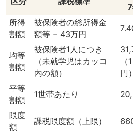
区分
課税標準
所得
被保険者の総所得金
7.
割額
額等 − 43万円
被保険者1人につき
31
均等
（未就学児はカッコ
（1
割額
内の額）
円
平等
1世帯あたり
20
割額
限度
課税限度額（上限）
66
額