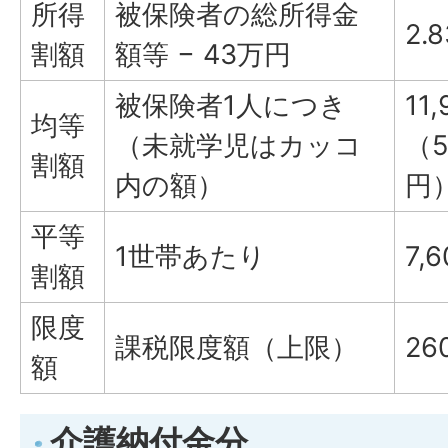
所得
被保険者の総所得金
2.
割額
額等 − 43万円
被保険者1人につき
11
均等
（未就学児はカッコ
（5
割額
内の額）
円
平等
1世帯あたり
7,
割額
限度
課税限度額（上限）
26
額
介護納付金分