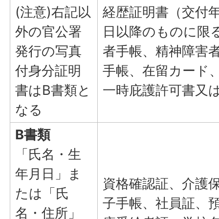
(注意)右記以
経歴証明書（交付年
外の官公署
日以降のものに限
発行の写真
者手帳、精神障害
付身分証明
手帳、在留カード
書はB書類と
一時庇護許可書又
なる
B書類
「氏名・生
年月日」ま
資格確認証、介護
たは「氏
子手帳、社員証、
名・住所」