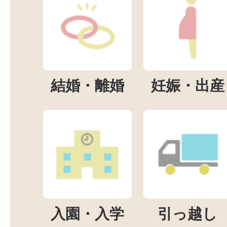
結婚・離婚
妊娠・出産
入園・入学
引っ越し