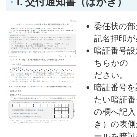
1. 交付通知書（はがき）
委任状の部
記名押印が
暗証番号設
ちらかの「
ださい。
暗証番号を
たい暗証番
の欄へ記入
き）の表側
ールを暗証