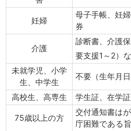
母子手帳、妊婦
妊婦
券
診断書、介護保
介護
要支援1～2）な
未就学児、小学
不要（生年月
生、中学生
高校生、高専生
学生証、在学
交付通知書は
75歳以上の方
庁困難である