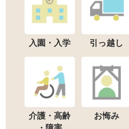
入園・入学
引っ越し
介護・高齢
お悔み
・障害