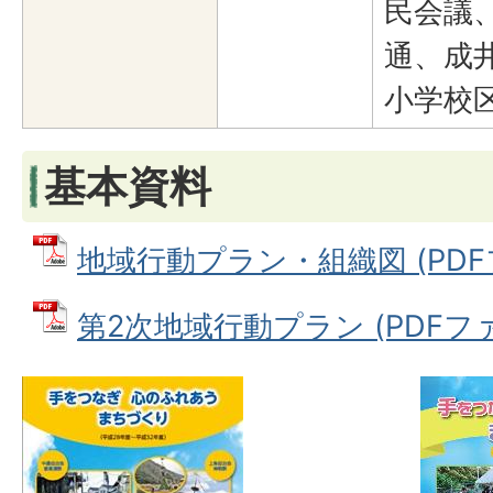
民会議
通、成
小学校
基本資料
地域行動プラン・組織図 (PDFファ
第2次地域行動プラン (PDFファイ