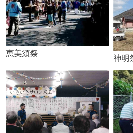
恵美須祭
神明