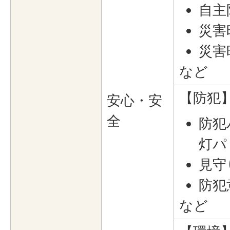
自主
災害
災害
など
【防犯
安心・安
全
防犯
灯パ
見守
防犯
など