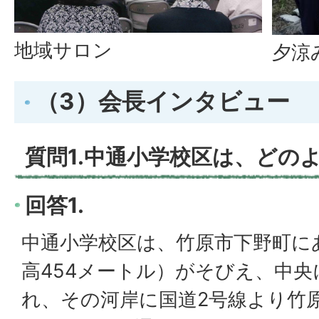
地域サロン
夕涼
（3）会長インタビュー
質問1.中通小学校区は、どの
回答1.
中通小学校区は、竹原市下野町に
高454メートル）がそびえ、中
れ、その河岸に国道2号線より竹