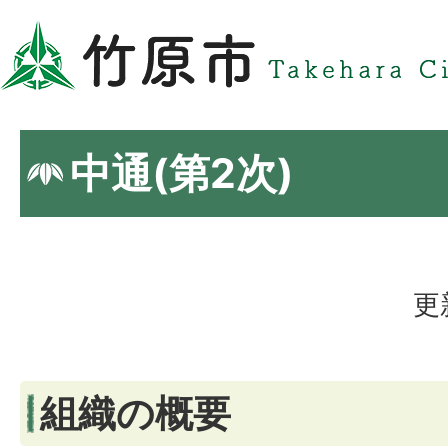
中通(第2次)
更
組織の概要