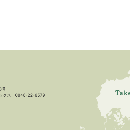
8号
クス：0846-22-8579